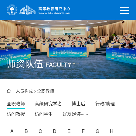
师资队伍
FACULTY
人员构成 >
全职教师
全职教师
高级研究学者
博士后
行政/助理
访问教授
访问学生
好友足迹······
A
B
C
D
E
F
G
H