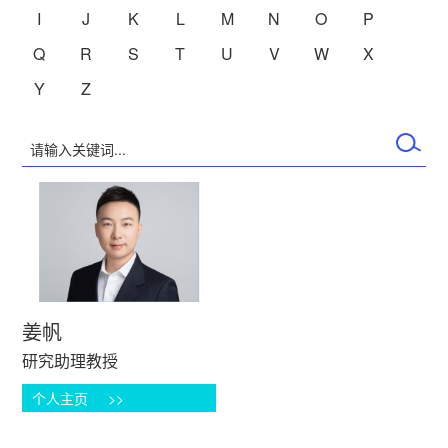
I
J
K
L
M
N
O
P
Q
R
S
T
U
V
W
X
Y
Z
姜帆
研究助理教授
个人主页 >>